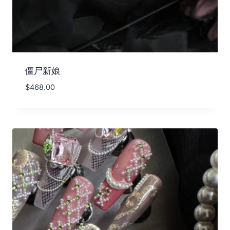
僵尸新娘
$
468.00