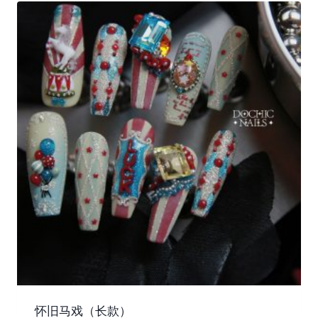
怀旧马戏（长款）