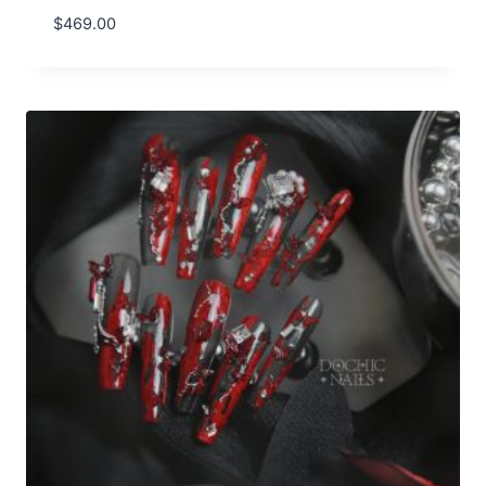
$
469.00