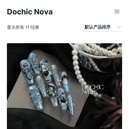
跳
Dochic Nova
到
内
容
显示所有 11 结果
经典人物IP