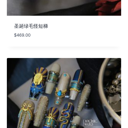
圣诞绿毛怪短梯
$
469.00