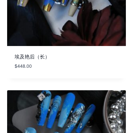
埃及艳后（长）
$
448.00