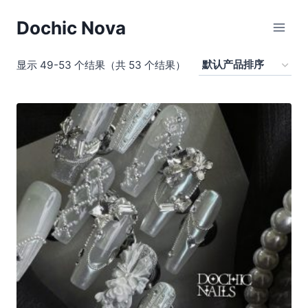
跳
Dochic Nova
到
内
容
显示 49-53 个结果（共 53 个结果）
商店