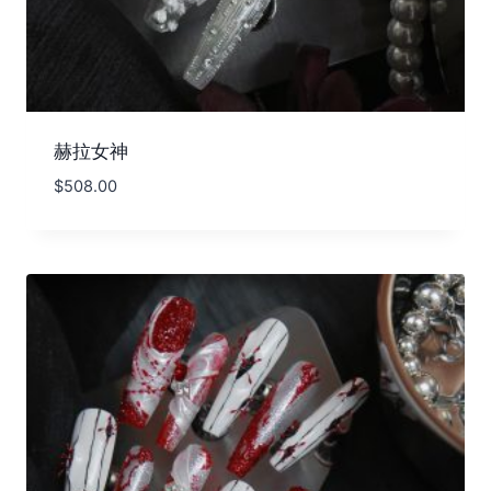
赫拉女神
$
508.00