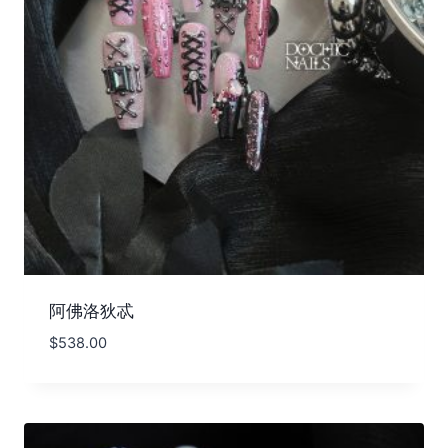
阿佛洛狄忒
$
538.00