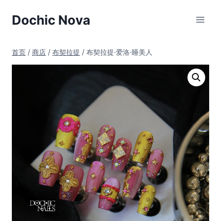
跳
Dochic Nova
到
内
容
首页
/
商店
/
布契拉提
/
布契拉提·爱洛·睡美人