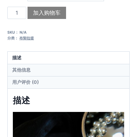
布
加入购物车
契
拉
SKU：
N/A
提
分类：
布契拉提
·
爱
描述
洛
·
其他信息
睡
用户评价 (0)
美
人
描述
数
量