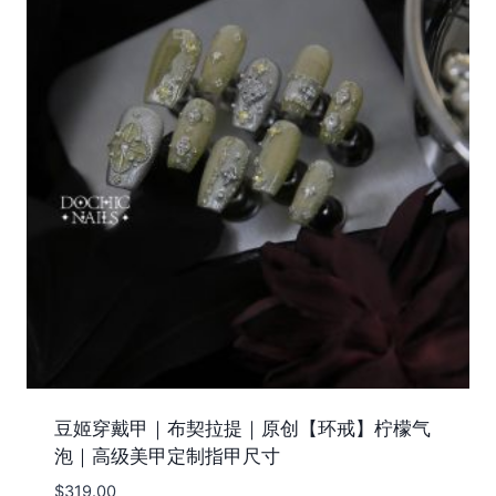
豆姬穿戴甲｜布契拉提｜原创【环戒】柠檬气
泡｜高级美甲定制指甲尺寸
$
319.00