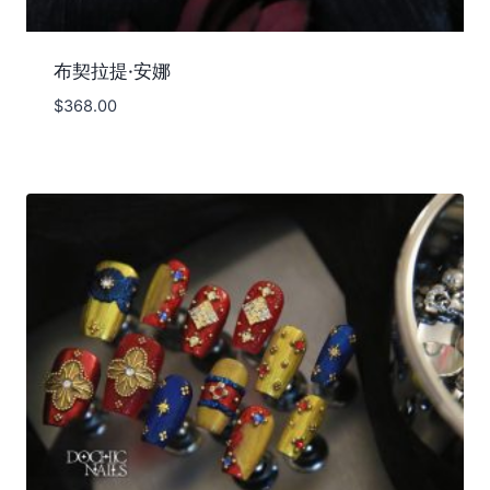
布契拉提·安娜
$
368.00