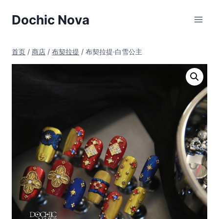
跳
Dochic Nova
到
内
容
首页
/
商店
/
布契拉提
/
布契拉提·白雪公主