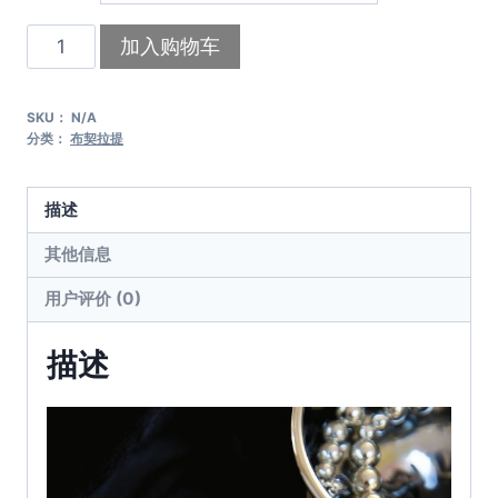
布
加入购物车
契
拉
SKU：
N/A
提
分类：
布契拉提
·
白
描述
雪
公
其他信息
主
用户评价 (0)
数
量
描述