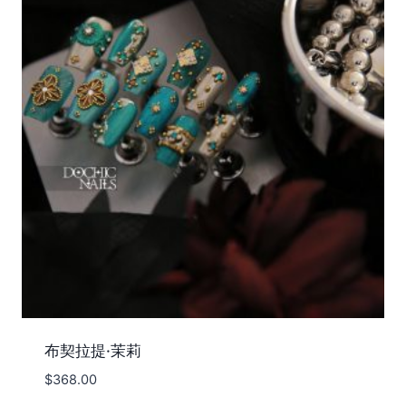
布契拉提·茉莉
$
368.00