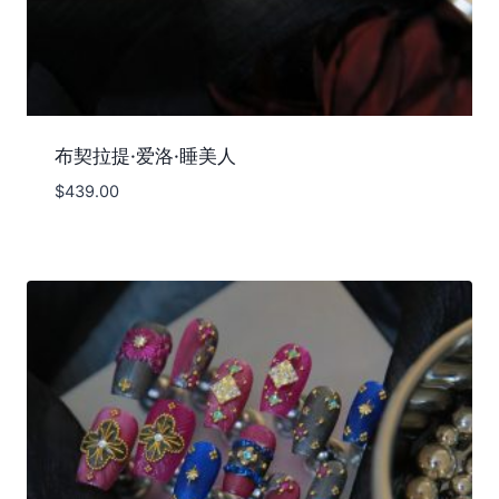
布契拉提·爱洛·睡美人
$
439.00