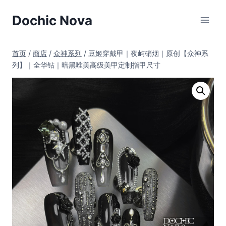
跳
Dochic Nova
到
内
容
首页
/
商店
/
众神系列
/
豆姬穿戴甲｜夜屿硝烟｜原创【众神系
列】｜全华钻｜暗黑唯美高级美甲定制指甲尺寸