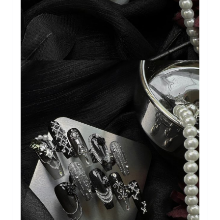
高
级
美
甲
定
制
指
甲
尺
寸
数
量