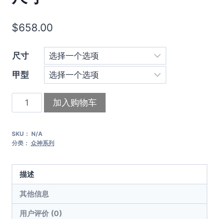
$
658.00
尺寸
甲型
豆
加入购物车
姬
穿
SKU：
N/A
戴
分类：
众神系列
甲
｜
描述
夜
屿
其他信息
硝
用户评价 (0)
烟