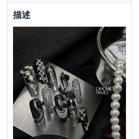
｜
描述
原
创
【众
神
系
列】
｜
全
华
钻
｜
暗
黑
唯
美