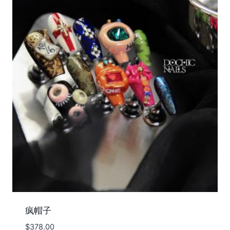
疯帽子
$
378.00