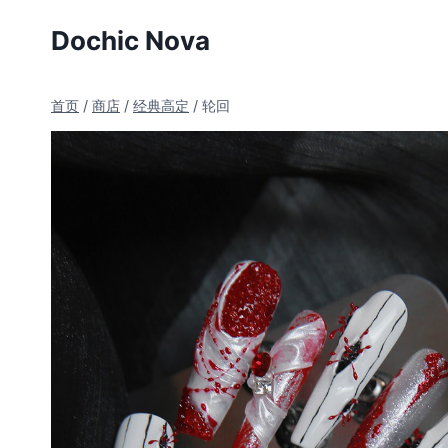
跳
Dochic Nova
到
内
容
首页
/
商店
/
经典高定
/
轮回