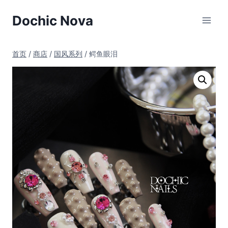
跳
Dochic Nova
到
内
容
首页
/
商店
/
国风系列
/
鳄鱼眼泪