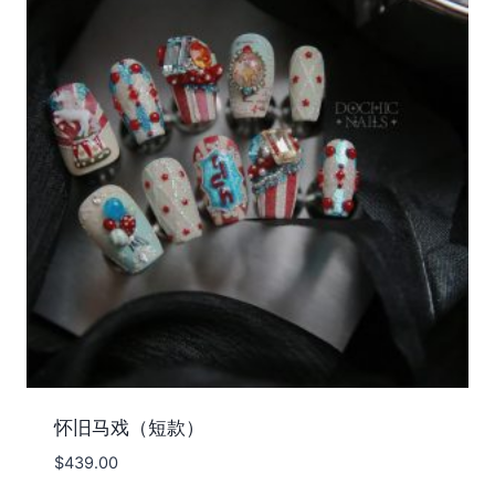
怀旧马戏（短款）
$
439.00