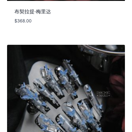
布契拉提·梅里达
$
368.00