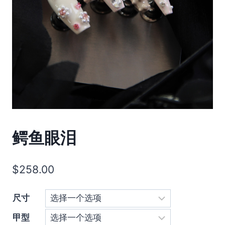
鳄鱼眼泪
$
258.00
尺寸
甲型