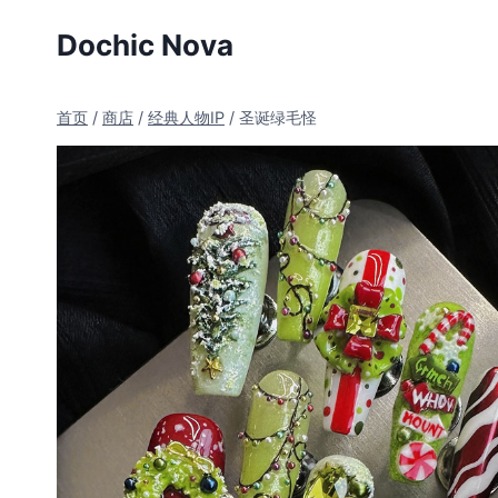
跳
Dochic Nova
到
内
容
首页
/
商店
/
经典人物IP
/
圣诞绿毛怪