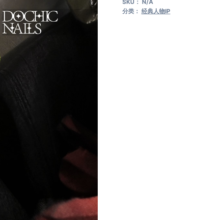
SKU：
N/A
毛
分类：
经典人物IP
怪
数
量