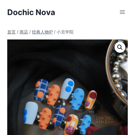
跳
Dochic Nova
到
内
容
首页
/
商店
/
经典人物IP
/
小丑学院