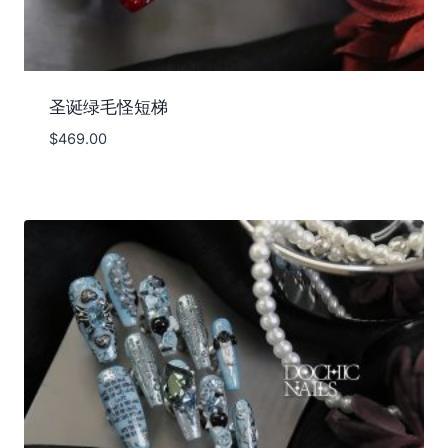
圣诞绿毛怪短梯
$
469.00