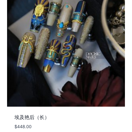
埃及艳后（长）
$
448.00