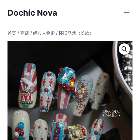
跳
Dochic Nova
到
内
容
首页
/
商店
/
经典人物IP
/
怀旧马戏（长款）